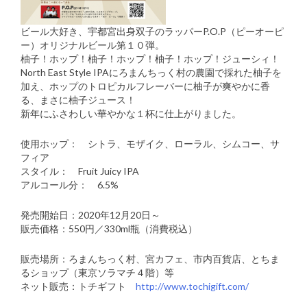
ビール大好き、宇都宮出身双子のラッパーP.O.P（ピーオーピ
ー）オリジナルビール第１０弾。
柚子！ホップ！柚子！ホップ！柚子！ホップ！ジューシィ！
North East Style IPAにろまんちっく村の農園で採れた柚子を
加え、ホップのトロピカルフレーバーに柚子が爽やかに香
る、まさに柚子ジュース！
新年にふさわしい華やかな１杯に仕上がりました。
使用ホップ： シトラ、モザイク、ローラル、シムコー、サ
フィア
スタイル： Fruit Juicy IPA
アルコール分： 6.5%
発売開始日：2020年12月20日～
販売価格：550円／330ml瓶（消費税込）
販売場所：ろまんちっく村、宮カフェ、市内百貨店、とちま
るショップ（東京ソラマチ４階）等
ネット販売：トチギフト
http://www.tochigift.com/