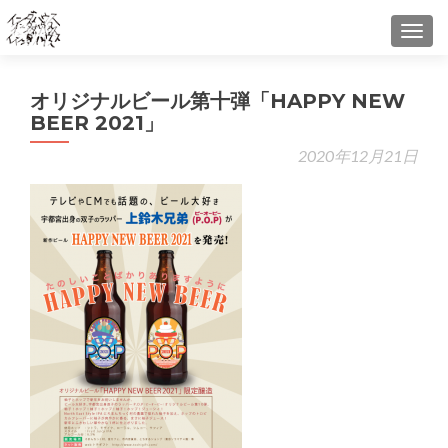
TOGG
←
口
オリジナルビール第十弾「HAPPY NEW
南
BEER 2021」
エ
2020年12月21日
ア
プ
モ
シ
ン
「
ン
エ
RA