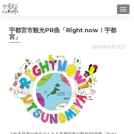
TOGG
←
「
宇都宮市観光PR曲「Right now！宇都
ッ
宮」
の
2016年4月13日
チ
子
正
非
認
報
「
ッ
の
キ
子
デ
ュ
上鈴木兄弟の地元でもある宇都宮市の観光PR楽曲「Right